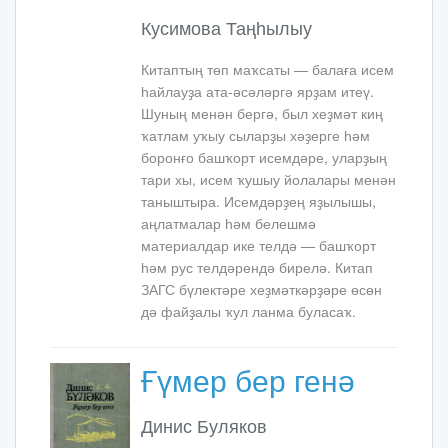
Кусимова Таңһылыу
Китаптың төп маҡсаты — балаға исем
һайлауҙа ата-әсәләргә ярҙам итеү.
Шуның менән бергә, был хеҙмәт киң
ҡатлам уҡыу­ сыларҙы хәҙерге һәм
боронғо башҡорт исемдәре, уларҙың
тари­ хы, исем ҡушыу йолалары менән
таныштыра. Исемдәрҙең яҙылышы,
аңлатмалар һәм белешмә
материалдар ике телдә — башҡорт
һәм рус телдәрендә бирелә. Китап
ЗАГС бүлектәре хеҙмәткәрҙәре өсөн
дә файҙалы ҡул­ ланма буласаҡ.
Ғүмер бер генә
Динис Буляков