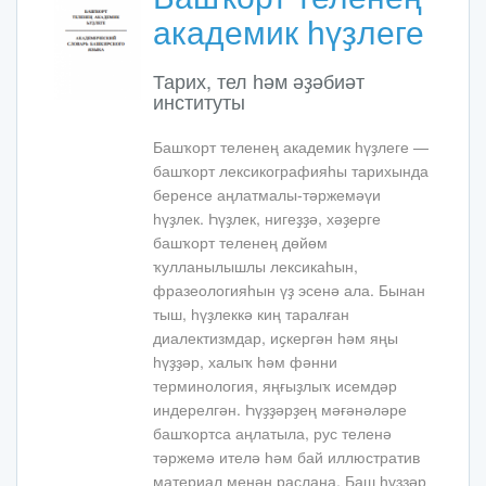
академик һүҙлеге
Тарих, тел һәм әҙәбиәт
институты
Башҡорт теленең академик һүҙлеге —
башҡорт лексикографияһы тарихында
беренсе аңлатмалы-тәржемәүи
һүҙлек. Һүҙлек, нигеҙҙә, хәҙерге
башҡорт теленең дөйөм
ҡулланылышлы лексикаһын,
фразеологияһын үҙ эсенә ала. Бынан
тыш, һүҙлеккә киң таралған
диалектизмдар, иҫкергән һәм яңы
һүҙҙәр, халыҡ һәм фәнни
терминология, яңғыҙлыҡ исемдәр
индерелгән. Һүҙҙәрҙең мәғәнәләре
башҡортса аңлатыла, рус теленә
тәржемә ителә һәм бай иллюстратив
материал менән раҫлана. Баш һүҙҙәр