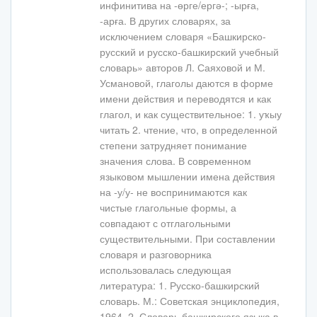
инфинитива на -өрге/ергә-; -ырға,
-арға. В других словарях, за
исключением словаря «Башкирско-
русский и русско-башкирский учебный
словарь» авторов Л. Саяховой и М.
Усмановой, глаголы даются в форме
имени действия и переводятся и как
глагол, и как существительное: 1. уҡыу
читать 2. чтение, что, в определенной
степени затрудняет понимание
значения слова. В современном
языковом мышлении имена действия
на -у/у- не воспринимаются как
чистые глагольные формы, а
совпадают с отглагольными
существительными. При составлении
словаря и разговорника
использовалась следующая
литература: 1. Русско-башкирский
словарь. М.: Советская энциклопедия,
1964. 2. Словарь башкирского языка в