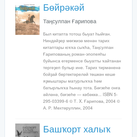
Бөйрәкәй
Таңсулпан Ғарипова
Был китапта тотош быуат һыйған.
Ниндәйҙер мөғжизә менән тарих
китаптары юҡҡа сыҡһа, Таңсулпан
Ғарипованың роман-эпопеяһы
буйынса егерменсе быуатты ҡайтанан
тергеҙеп булыр ине. Тарих тирмәненә
бойҙай бөртөктәреләй төшкән кеше
яҙмыштары матурлыҡҡа һәм
батырлыҡҡа һынау тота. Бәғзеһе онға
әйләнә, бәғзеһе — кәбәккә... ISBN 5-
295-03399-6 © Т. X. Ғарипова, 2004 ©
А. Р. Мөхтәруллин, 2004
Башҡорт халыҡ