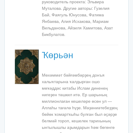
руководитель проекта: Эльвира
Муталова. Другие авторы: Гузелия
Бай, Фаягуль Юнусова, Фатима
Янбаева, Алия Исхакова, Мариам
Вильданова, Айзиля Хамитова, Азат
Бикбулатов.
Ҡөрьән
Мөхәммәт бәйғәмбәрҙең донъя
халыҡтарына ҡалдырған ошо
мөҡәддәс китабы Ислам диненең
нигеҙен тәшкил итә. Ер шарының
миллионлаған кешеләре өсөн ул —
Аллаһы тағәлә һүҙе. Мәҙәниәтебеҙҙең
бөйөк ҡомартҡыһы булған был әҫәрҙе
белмәй тороп, кешелек тарихының
ынтылышлы аҙымдарын һәм бөгөнгө