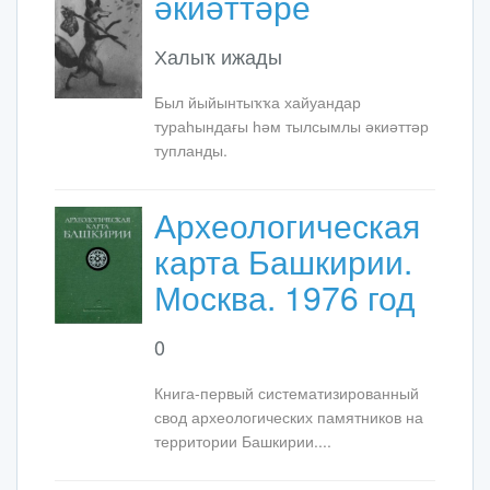
әкиәттәре
Халыҡ ижады
Был йыйынтыҡҡа хайуандар
тураһындағы һәм тылсымлы әкиәттәр
тупланды.
Археологическая
карта Башкирии.
Москва. 1976 год
0
Книга-первый систематизированный
свод археологических памятников на
территории Башкирии....