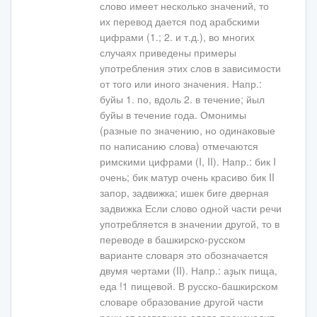
слово имеет несколько значений, то
их перевод дается под арабскими
цифрами (1.; 2. и т.д.), во многих
случаях приведены примеры
употребления этих слов в зависимости
от того или иного значения. Напр.:
буйы 1. по, вдоль 2. в течение; йыл
буйы в течение года. Омонимы
(разные по значению, но одинаковые
по написанию слова) отмечаются
римскими цифрами (I, II). Напр.: бик I
очень; бик матур очень красиво бик II
запор, задвижка; ишек биге дверная
задвижка Если слово одной части речи
употребляется в значении другой, то в
переводе в башкирско-русском
варианте словаря это обозначается
двумя чертами (II). Напр.: аҙыҡ пища,
еда !1 пищевой. В русско-башкирском
словаре образование другой части