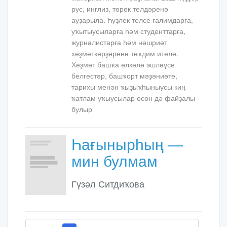
рус, инглиз, төрөк телдәренә
ауҙарыла. Һүҙлек телсе ғалимдарға,
уҡытыусыларға һәм студенттарға,
журналистарға һәм нәшриәт
хеҙмәткәрҙәренә тәҡдим ителә.
Хеҙмәт башҡа өлкәлә эшләүсе
белгестәр, башҡорт мәҙәниәте,
тарихы менән ҡыҙыҡһыныусы киң
ҡатлам уҡыусылар өсөн дә файҙалы
булыр
Һағынырһың —
мин булмам
Гүзәл Ситдиҡова