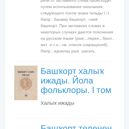
речи от заглавного слова происходит
путем использования окончания,
следующего после знака тильды (~).
Напр.: башкир башҡорт, -ский
башҡорт. При заглавных словах в
некоторых случаях даются пояснения
на русском языке (разг., перен., биол.,
жат. и т.н.; см. список сокращений).
Напр.: аҙымлау разг. шагать.
Башҡорт халыҡ
ижады. Йола
фольклоры. I том
Халыҡ ижады
Башҡорт теленең