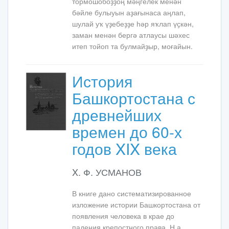
тормошобоҙҙоң мәңгелек менән
бәйле булыуын аҙағынаса аңлап,
шулай уҡ үҙебеҙҙе һәр яҡлап үҫкән,
заман менән бергә атлаусы шәхес
итеп тойоп та булмайҙыр, моғайын.
История
Башкортостана с
древнейших
времен до 60-х
годов XIX века
X. Ф. УСМАНОВ
В книге дано систематизированное
изложение истории Башкортостана от
появления человека в крае до
падения крепостного права. Н а