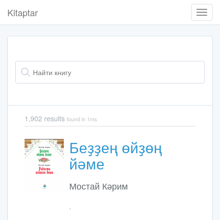
Kitaptar
Toggl
Navig
1,902 results
found in 1ms
Беҙҙең өйҙөң
йәме
Мостай Кәрим
.