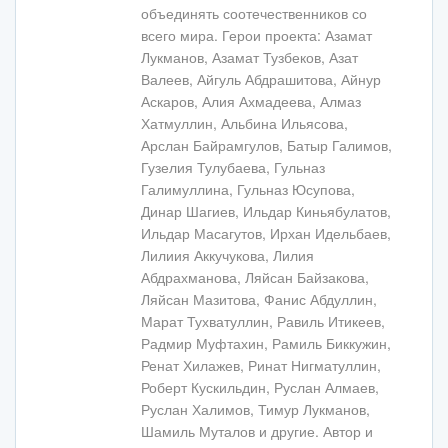
объединять соотечественников со
всего мира. Герои проекта: Азамат
Лукманов, Азамат Тузбеков, Азат
Валеев, Айгуль Абдрашитова, Айнур
Аскаров, Алия Ахмадеева, Алмаз
Хатмуллин, Альбина Ильясова,
Арслан Байрамгулов, Батыр Галимов,
Гузелия Тулубаева, Гульназ
Галимуллина, Гульназ Юсупова,
Динар Шагиев, Ильдар Киньябулатов,
Ильдар Масагутов, Ирхан Идельбаев,
Лилиия Аккучукова, Лилия
Абдрахманова, Ляйсан Байзакова,
Ляйсан Мазитова, Фанис Абдуллин,
Марат Тухватуллин, Равиль Итикеев,
Радмир Муфтахин, Рамиль Биккужин,
Ренат Хилажев, Ринат Нигматуллин,
Роберт Кускильдин, Руслан Алмаев,
Руслан Халимов, Тимур Лукманов,
Шамиль Муталов и другие. Автор и