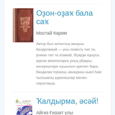
Оҙон-оҙаҡ бала
саҡ
Мостай Карим
Автор был китаптың жанрын
билдәләмәй — уны повесть тип тә,
роман тип тә атамай. Әҫәрҙә яҙыусы
күргән ваҡиғаларға уның уйҙары,
кисерештәре ҡушылып-үрелеп бара.
Көндәлек тормош, көнкүреш хыял һәм
тылсымлы күренештәр менән
сиратлаша.
Ҡалдырма, әсәй!
Айгиз Ғиззәт улы