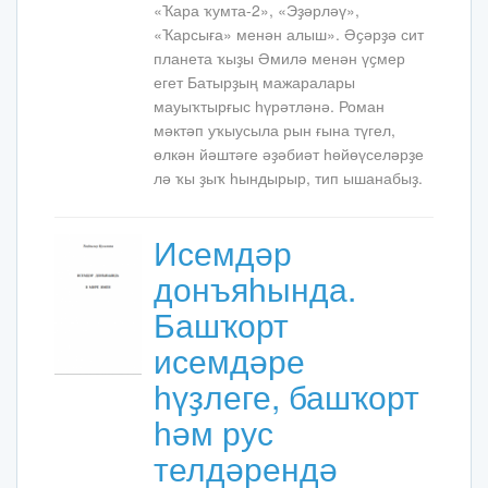
«Ҡара ҡумта-2», «Эҙәрләү»,
«Ҡарсыға» менән алыш». Әҫәрҙә сит
планета ҡыҙы Әмилә менән үҫмер
егет Батырҙың мажаралары
мауыҡтырғыс һүрәтләнә. Роман
мәктәп уҡыусыла­ рын ғына түгел,
өлкән йәштәге әҙәбиәт һөйөүселәрҙе
лә ҡы ҙыҡ­ һындырыр, тип ышанабыҙ.
Исемдәр
донъяһында.
Башҡорт
исемдәре
һүҙлеге, башҡорт
һәм рус
телдәрендә