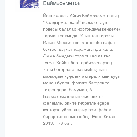
Баймөхәмәтов
Йәш ижадсы Айгиз Баймөхәмәтовтың
"Ҡалдырма, әсәй!" исемле тәүге
повесы балалар йортондағы көндәлек
тормош хаҡында. Уның төп геройы —
Ильяс Мөхәмәтов, ата-әсәһе вафат
булғас, дәүләт ҡарамағында ҡала.
Әммә бындағы тормош ал да гөл
түгел. Ҡайһы бер тәрбиәселәрҙең
ҡаты бәғерлеге, вайымһыҙлығы
малайҙың күңелен аҡтара. Яҡын дуҫы
менән булған фажиғә бигерәк тә
тетрәндерә. Ғөмүмән, А.
Баймөхәмәтовтың был бик тә
фәһемле, бик тә ғибрәтле әҫәре
күптәрҙе уйландырыр һәм фәһем
бирер тигән өмөттәбеҙ. Өфө: Китап,
2013. - 76 бит.