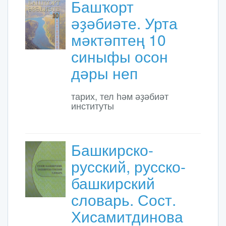
Башҡорт
әҙәбиәте. Урта
мәктәптең 10
синыфы осон
дәры неп
тарих, тел һәм әҙәбиәт
институты
Башкирско-
русский, русско-
башкирский
словарь. Сост.
Хисамитдинова